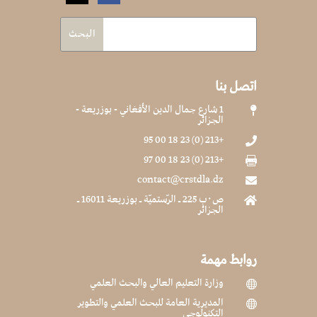
اتصل بنا
1 شارع جمال الدين الأفغاني - بوزريعة -

الجزائر
+213 (0) 23 18 00 95

+213 (0) 23 18 00 97

contact@crstdla.dz

ص٠ب 225 ـ الرّستميّة ـ بوزريعة 16011 ـ

الجزائر
روابط مهمة
وزارة التعليم العالي والبحث العلمي

المديرية العامة للبحث العلمي والتطوير

التكنولوجي