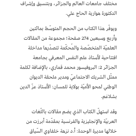
مختلف جامعات العالم والجزائر، وبتنسيق وإشراف
الدكتورة هوارية الحاج علي
.
ويوفّر هذا الكتاب من الحجم المتوسّط بمائتين
وأربع وسبعين 274 صفحة؛ مجموعة من المقالات
العلميّة المتخصّصة والمُحكّمة تتصدّرها مداخلة
افتتاحية لأستاذ علم النفس المعرفي بجامعة
الجزائر 2: البروفيسور محمد قماري، بالإضافة لكلمة
ممثّل الشريك الاجتماعيّ ومدير ملحقة الديوان
الوطني لمحو الأميّة بولاية تلمسان: الأستاذ عزّ الدين
بشلاغم
.
وقد استهلّ الكتاب الذي يضم مقالات باللّغات
العربيّة والإنجليزية والفرنسية بمقدّمة أبرزت من
خلالها مديرة الوحدة: أ.د نزهة خلفاوي السّياق