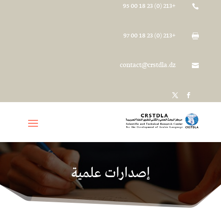
+213 (0) 23 18 00 95

+213 (0) 23 18 00 97

contact@crstdla.dz

إصدارات علمية