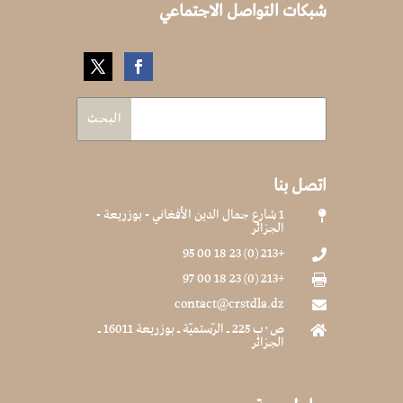
شبكات التواصل الاجتماعي
اتصل بنا
1 شارع جمال الدين الأفغاني - بوزريعة -

الجزائر
+213 (0) 23 18 00 95

+213 (0) 23 18 00 97

contact@crstdla.dz

ص٠ب 225 ـ الرّستميّة ـ بوزريعة 16011 ـ

الجزائر