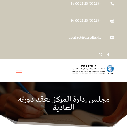
+213 (0) 23 18 00 95

+213 (0) 23 18 00 97

contact@crstdla.dz

مجلس إدارة المركز يعقد دورته
العادية