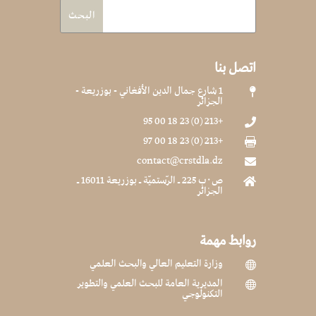
اتصل بنا
1 شارع جمال الدين الأفغاني - بوزريعة -

الجزائر
+213 (0) 23 18 00 95

+213 (0) 23 18 00 97

contact@crstdla.dz

ص٠ب 225 ـ الرّستميّة ـ بوزريعة 16011 ـ

الجزائر
روابط مهمة
وزارة التعليم العالي والبحث العلمي

المديرية العامة للبحث العلمي والتطوير

التكنولوجي