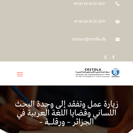
+213 (0) 23 18 00 95

+213 (0) 23 18 00 97

contact@crstdla.dz

زيارة عمل وتفقد إلى وحدة البحث
اللساني وقضايا اللغة العربية في
الجزائر – ورقلــة –