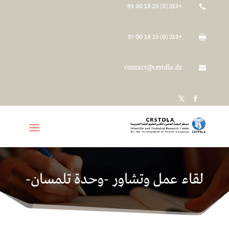
+213 (0) 23 18 00 95

+213 (0) 23 18 00 97

contact@crstdla.dz

لقاء عمل وتشاور -وحدة تلمسان-